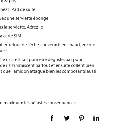
utez pas !
ignez l'iPad de suite
vec une serviette éponge
s la serviette. Aérez-le
 la carte SIM
aller-retour de sèche-cheveux bien chaud, encore
ue !
Le riz, c’est fait pour être dégusté, pas pour
 de riz s'immiscent partout et ensuite collent bien
ant que l'amidon attaque bien les composants aussi
e au maximum les néfastes conséquences.