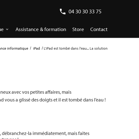
04 30 30 33 75
ue
Assistance & formation
Store
Contact
nce informatique
iPad
L'iPad est tombé dans l'eau... La solution
gneux avec vos petites affaires, mais
vous a glissé des doigts et il est tombé dans l’eau !
ge, débranchez-la immédiatement, mais faites